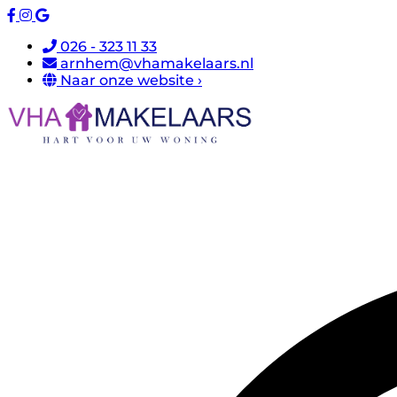
026 - 323 11 33
arnhem@vhamakelaars.nl
Naar onze website ›