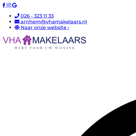
026 - 323 11 33
arnhem@vhamakelaars.nl
Naar onze website ›